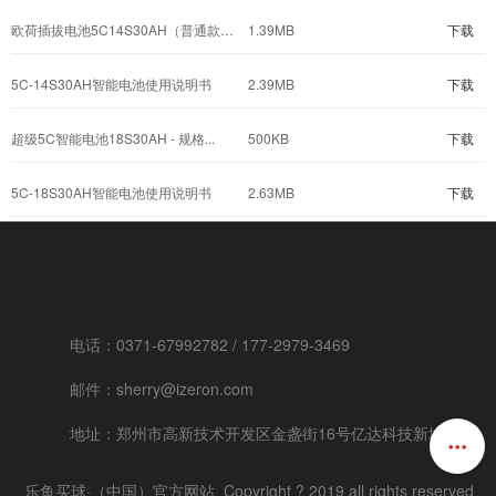
欧荷插拔电池5C14S30AH（普通款）...
1.39MB
下载
5C-14S30AH智能电池使用说明书
2.39MB
下载
超级5C智能电池18S30AH - 规格...
500KB
下载
5C-18S30AH智能电池使用说明书
2.63MB
下载
电话：0371-67992782 / 177-2979-3469
邮件：sherry@izeron.com
地址：
郑州市高新技术开发区金盏街16号亿达科技新城3幢
乐鱼买球·（中国）官方网站 Copyright ?
2019 all rights reserved