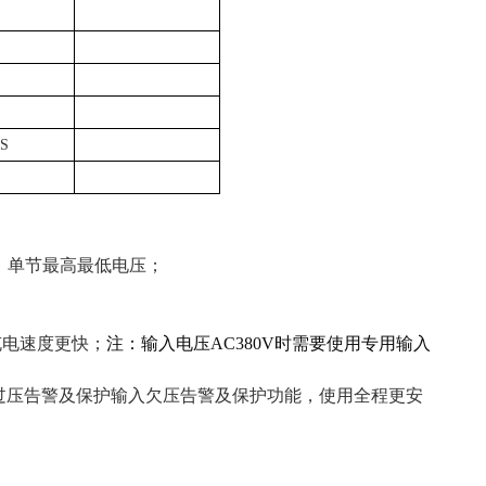
S
、单节最高最低电压
；
充电速度更快；
注：输入电压
AC380V时需要使用专用输入
过压
告警及保护输入欠压告警及保护
功能，使用全程更安