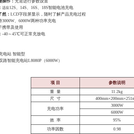
键操作：
无需进行参数设置
：
12S、14S、16S、18S
智能电池充电
适应
了然：
LCD字段屏显示
，随时了解产品充电过程
持
3000W、6000W两种功率充电
于携带及使用
：
-40～45℃
可正常充放电
充电站
智能型
双路智能充电站
L8080P（6000W）
项
目
参数说明
重
量
11.2kg
尺
寸
400mm×200mm×251
3000W
充电功率
6000W
效
率
95%
功率因数
0.98