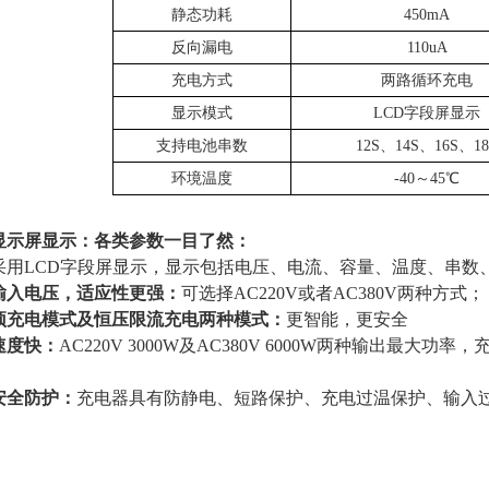
静态功耗
450mA
反向漏电
110uA
充电方式
两路循环充电
显示模式
LCD字段屏显示
支持电池串数
12S、14S、16S、18
环境温度
-40～45℃
显示屏显示
：各类参数一目了然：
采用
LCD字段屏显示，
显示包括电压、电流、容量、温度、串数
输入电压
，适应性更强：
可选择
AC220V或者AC380V两种方式
；
预充电模式
及恒压限流充电两种模式：
更智能，更安全
速度快：
AC220V
3000W及
AC380V
6000W两种输出最大功率，
安全防护
：
充电器具有防
静电、短路保护
、
充电过温保护
、
输入