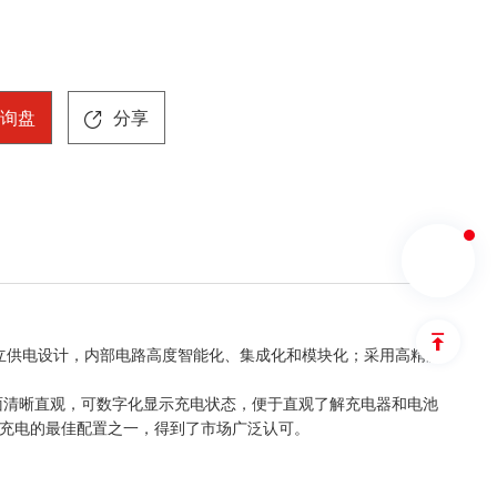
询盘
分享
立供电设计，内部电路高度智能化、集成化和模块化
；
采用高精度
面清晰直观，
可
数字化显示充电状态，
便于
直观了解充电器和电池
充电
的最佳配置之一
，得到了市场广泛认可
。