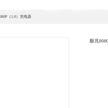
乐鱼买球·（中国）官方网站
下载中心
新闻中心
关
080P（1.0）充电器
极兆808